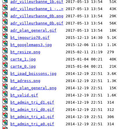
adr_villeurbanne_1b.gif
adr_villeurbanne_1 -..>
adr_villeurbanne_0b.png
adr_villeurbanne_0b.gif
adr_plan_general.gif
bt_jmgourio70.gif
bt_googlemaps3.jpg
bt_resize.png
carte_1.jpg
carte_0.jpg
bt_ipad_boissons.jpg
bt_adress.png
adr_plan_general.png
bt_valid.gif
bt_admin_tri_d1.gif
bt_admin_tri_d0.gif
bt_admin_tri_a1.gif
bt_admin_tri_a0.gif