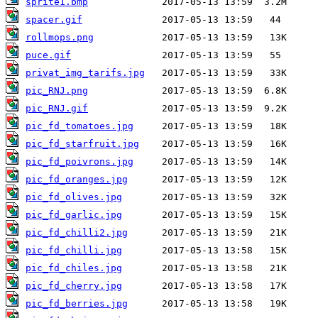
sprite1.bmp
spacer.gif
rollmops.png
puce.gif
privat_img_tarifs.jpg
pic_RNJ.png
pic_RNJ.gif
pic_fd_tomatoes.jpg
pic_fd_starfruit.jpg
pic_fd_poivrons.jpg
pic_fd_oranges.jpg
pic_fd_olives.jpg
pic_fd_garlic.jpg
pic_fd_chilli2.jpg
pic_fd_chilli.jpg
pic_fd_chiles.jpg
pic_fd_cherry.jpg
pic_fd_berries.jpg