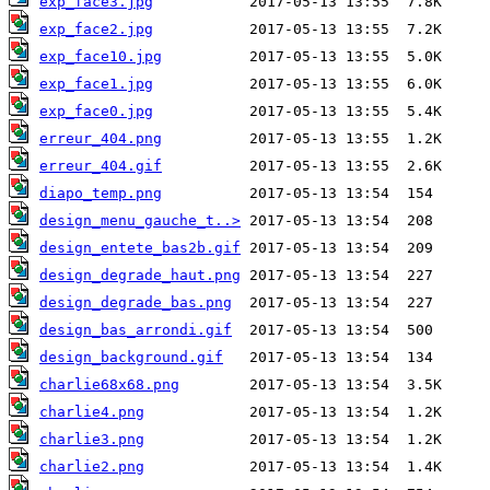
exp_face3.jpg
exp_face2.jpg
exp_face10.jpg
exp_face1.jpg
exp_face0.jpg
erreur_404.png
erreur_404.gif
diapo_temp.png
design_menu_gauche_t..>
design_entete_bas2b.gif
design_degrade_haut.png
design_degrade_bas.png
design_bas_arrondi.gif
design_background.gif
charlie68x68.png
charlie4.png
charlie3.png
charlie2.png