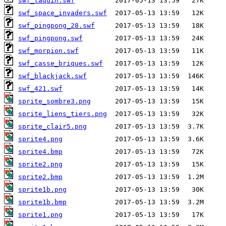
swf_taquin.swf
swf_space_invaders.swf
swf_pingpong_28.swf
swf_pingpong.swf
swf_morpion.swf
swf_casse_briques.swf
swf_blackjack.swf
swf_421.swf
sprite_sombre3.png
sprite_liens_tiers.png
sprite_clair5.png
sprite4.png
sprite4.bmp
sprite2.png
sprite2.bmp
sprite1b.png
sprite1b.bmp
sprite1.png