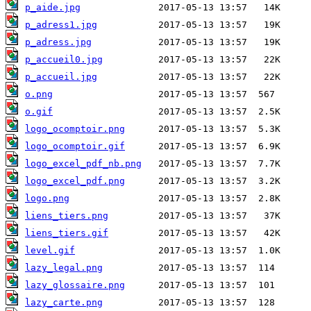
p_aide.jpg
p_adress1.jpg
p_adress.jpg
p_accueil0.jpg
p_accueil.jpg
o.png
o.gif
logo_ocomptoir.png
logo_ocomptoir.gif
logo_excel_pdf_nb.png
logo_excel_pdf.png
logo.png
liens_tiers.png
liens_tiers.gif
level.gif
lazy_legal.png
lazy_glossaire.png
lazy_carte.png