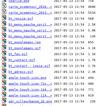
charlie.png
carte_ocomptoir_2016..>
carte_ocomptoir_2013..>
bt_resize.gif
bt_menu_gauche_sprit..>
bt_menu_gauche_sprit..>
bt_menu_gauche_sprit..>
bt_googlemaps.jpg
bt_googlemaps.gif
bt_fax.gif
bt_contact.gif
bt_contact - Copie.gif
bt_adress.gif
apple-touch-icon.png
apple-touch-icon-72x..>
apple-touch-icon-144..>
apple-touch-icon-114..>
adr_villeurbanne_1b.png