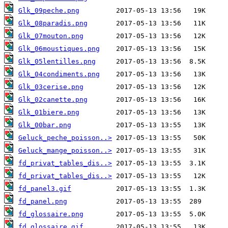
Glk_09peche.png
Glk_08paradis.png
Glk_07mouton.png
Glk_06moustiques.png
Glk_05lentilles.png
Glk_04condiments.png
Glk_03cerise.png
Glk_02canette.png
Glk_01biere.png
Glk_00bar.png
Geluck_peche_poisson..>
Geluck_mange_poisson..>
fd_privat_tables_dis..>
fd_privat_tables_dis..>
fd_panel3.gif
fd_panel.png
fd_glossaire.png
fd_glossaire.gif