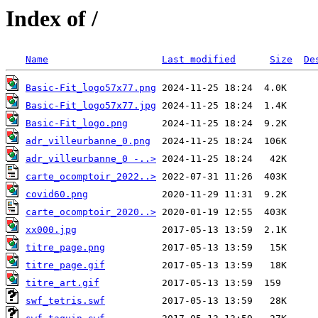
Index of /
Name
Last modified
Size
De
Basic-Fit_logo57x77.png
Basic-Fit_logo57x77.jpg
Basic-Fit_logo.png
adr_villeurbanne_0.png
adr_villeurbanne_0 -..>
carte_ocomptoir_2022..>
covid60.png
carte_ocomptoir_2020..>
xx000.jpg
titre_page.png
titre_page.gif
titre_art.gif
swf_tetris.swf