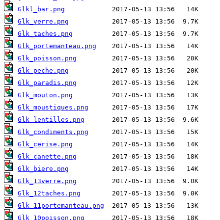
Glkl_bar.png
Glk_verre.png
Glk_taches.png
Glk_portemanteau.png
Glk_poisson.png
Glk_peche.png
Glk_paradis.png
Glk_mouton.png
Glk_moustiques.png
Glk_lentilles.png
Glk_condiments.png
Glk_cerise.png
Glk_canette.png
Glk_biere.png
Glk_13verre.png
Glk_12taches.png
Glk_11portemanteau.png
Glk_10poisson.png