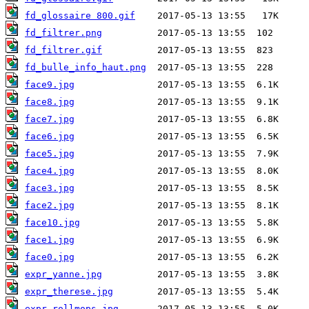
fd_glossaire 800.gif
fd_filtrer.png
fd_filtrer.gif
fd_bulle_info_haut.png
face9.jpg
face8.jpg
face7.jpg
face6.jpg
face5.jpg
face4.jpg
face3.jpg
face2.jpg
face10.jpg
face1.jpg
face0.jpg
expr_yanne.jpg
expr_therese.jpg
expr_rollmops.jpg