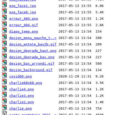
exp_face1.jpg
exp_face0.jpg
erreur_404.png
erreur_404.gif
diapo_temp.png
design_menu_gauche_t..>
design_entete_bas2b.gif
design_degrade_haut.png
design_degrade_bas.png
design_bas_arrondi.gif
design_background.gif
covid60.png
charlie68x68.png
charlie4.png
charlie3.png
charlie2.png
charlie.png
carte_ocomptoir_2022..>