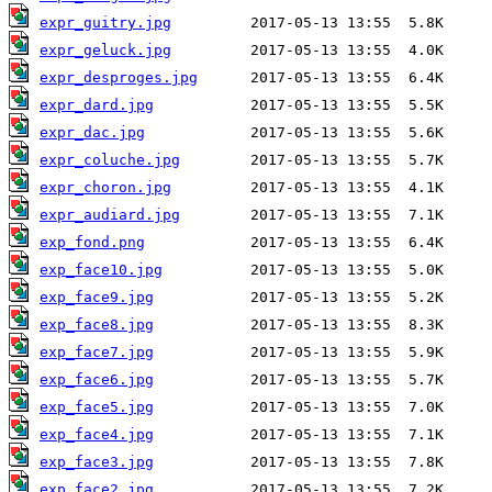
expr_guitry.jpg
expr_geluck.jpg
expr_desproges.jpg
expr_dard.jpg
expr_dac.jpg
expr_coluche.jpg
expr_choron.jpg
expr_audiard.jpg
exp_fond.png
exp_face10.jpg
exp_face9.jpg
exp_face8.jpg
exp_face7.jpg
exp_face6.jpg
exp_face5.jpg
exp_face4.jpg
exp_face3.jpg
exp_face2.jpg