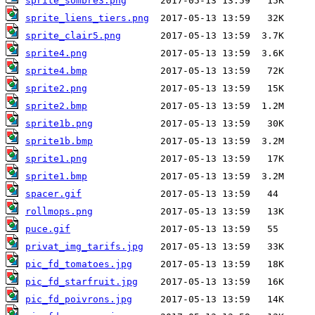
sprite_sombre3.png
sprite_liens_tiers.png
sprite_clair5.png
sprite4.png
sprite4.bmp
sprite2.png
sprite2.bmp
sprite1b.png
sprite1b.bmp
sprite1.png
sprite1.bmp
spacer.gif
rollmops.png
puce.gif
privat_img_tarifs.jpg
pic_fd_tomatoes.jpg
pic_fd_starfruit.jpg
pic_fd_poivrons.jpg