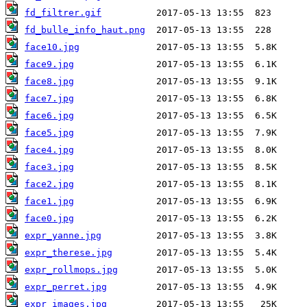
fd_filtrer.gif
fd_bulle_info_haut.png
face10.jpg
face9.jpg
face8.jpg
face7.jpg
face6.jpg
face5.jpg
face4.jpg
face3.jpg
face2.jpg
face1.jpg
face0.jpg
expr_yanne.jpg
expr_therese.jpg
expr_rollmops.jpg
expr_perret.jpg
expr_images.jpg