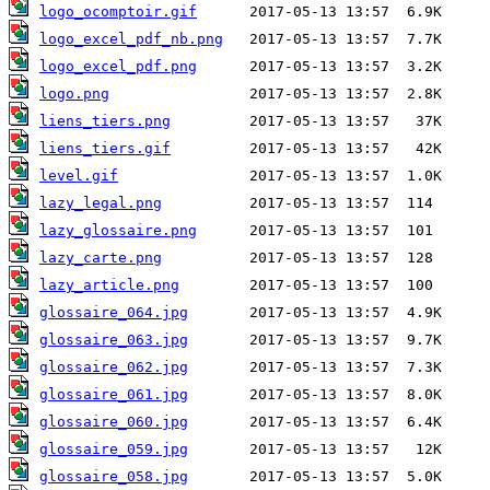
logo_ocomptoir.gif
logo_excel_pdf_nb.png
logo_excel_pdf.png
logo.png
liens_tiers.png
liens_tiers.gif
level.gif
lazy_legal.png
lazy_glossaire.png
lazy_carte.png
lazy_article.png
glossaire_064.jpg
glossaire_063.jpg
glossaire_062.jpg
glossaire_061.jpg
glossaire_060.jpg
glossaire_059.jpg
glossaire_058.jpg