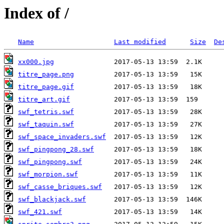
Index of /
Name
Last modified
Size
De
xx000.jpg
titre_page.png
titre_page.gif
titre_art.gif
swf_tetris.swf
swf_taquin.swf
swf_space_invaders.swf
swf_pingpong_28.swf
swf_pingpong.swf
swf_morpion.swf
swf_casse_briques.swf
swf_blackjack.swf
swf_421.swf