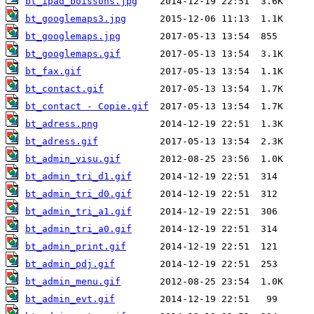
bt_ipad_boissons.jpg
bt_googlemaps3.jpg
bt_googlemaps.jpg
bt_googlemaps.gif
bt_fax.gif
bt_contact.gif
bt_contact - Copie.gif
bt_adress.png
bt_adress.gif
bt_admin_visu.gif
bt_admin_tri_d1.gif
bt_admin_tri_d0.gif
bt_admin_tri_a1.gif
bt_admin_tri_a0.gif
bt_admin_print.gif
bt_admin_pdj.gif
bt_admin_menu.gif
bt_admin_evt.gif